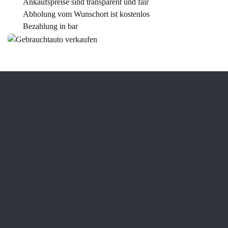
Ankaufspreise sind transparent und fair
Abholung vom Wunschort ist kostenlos
Bezahlung in bar
Was verstehen wir im Ankauf
unter einem Gebrauchtwagen?
Unter einem Gebrauchtwagen verstehen wir ein Fahrzeug, das
mindestens einen Vorbesitzer hatte und älter als 12 Monate ist.
Jüngere Fahrzeuge werden als Jahreswagen bezeichnet. Nicht zu
den Gebrauchtwagen gehören die sogenannten Tageszulassungen.