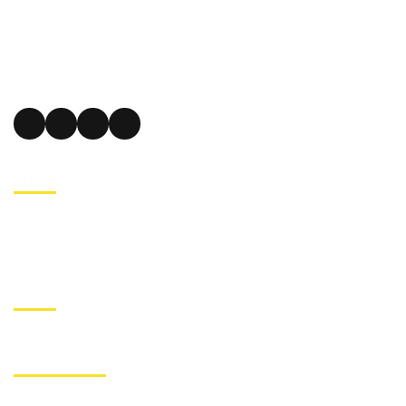
Verkaufen Sie Ihr Auto
015236853777
info@autoankauf-darmstadt.de
Links
Motorschaden Verkaufen
Schrottauto Verkaufen
Links
Rechtliches
Kontakt