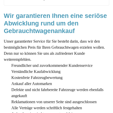
Ablauf des Gebrauchtwagenankaufes
Wir garantieren Ihnen eine seriöse 
Wir kaufen alle Marken und Modelle ohne
Mängel
Abwicklung rund um den 
Gebrauchtwagenankauf
Defekte Autos zu einem hervorragenden Preis
verkaufen
Unser garantierter Service für Sie besteht darin, dass wir den
Wie viel ist mein Gebrauchtwagen im Ankauf
bestmöglichen Preis für Ihren Gebrauchtwagen erzielen wollen.
noch wert?
Denn nur so können Sie uns als zufriedener Kunde
Weshalb bekomme ich im
weiterempfehlen.
Gebrauchtwagenankauf in Darmstadt höhere
Freundlicher und zuvorkommender Kundenservice
Preise als bei einem Verkauf an einem privaten
Verständliche Kaufabwicklung
Käufer?
Kostenfreie Fahrzeugbewertung
Ankauf aller Automarken
Ist es sinnvoll, vor dem Verkauf das Auto zu
Defekte und nicht fahrbereite Fahrzeuge werden ebenfalls
reparieren?
angekauft
5 Tipps für einen guten Verkaufsabschluss
Reklamationen von unserer Seite sind ausgeschlossen
Alle Verträge werden schriftlich festgehalten
Wir versprechen Ihnen diesen Service