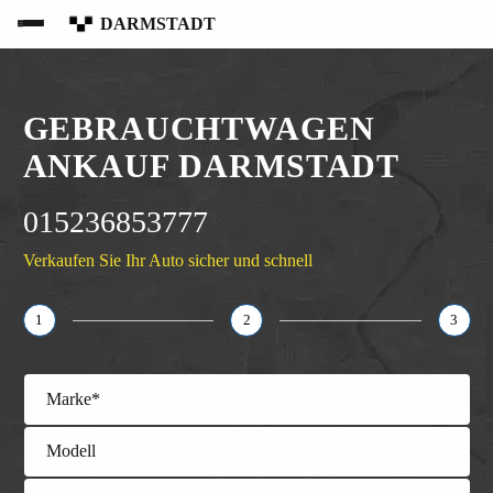
DARMSTADT
GEBRAUCHTWAGEN
ANKAUF DARMSTADT
015236853777
Verkaufen Sie Ihr Auto sicher und schnell
1
2
3
Marke*
Modell