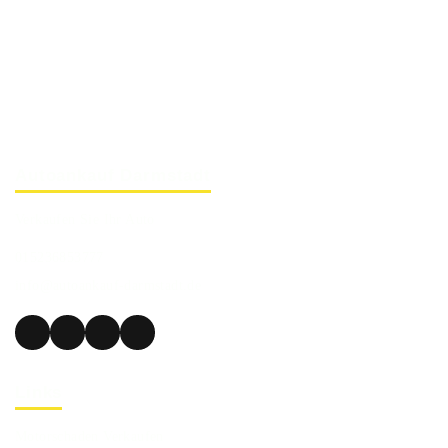
Autoankauf Darmstadt
Verkaufen Sie Ihr Auto
015236853777
info@autoankauf-darmstadt.de
Links
Motorschaden Verkaufen