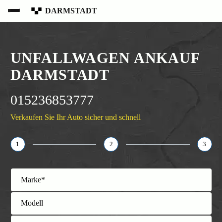
DARMSTADT
UNFALLWAGEN ANKAUF
DARMSTADT
015236853777
Verkaufen Sie Ihr Auto sicher und schnell
1
2
3
Marke*
Modell